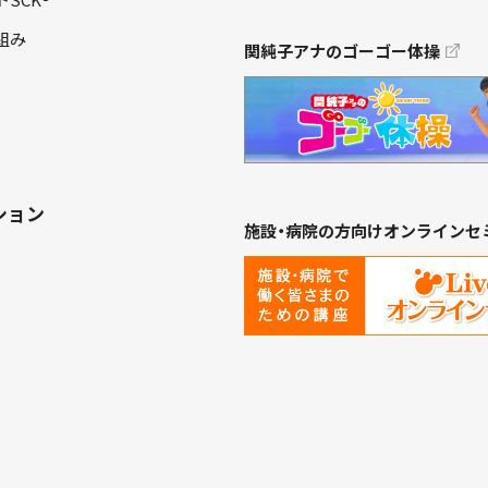
SCK®
組み
関純子アナのゴーゴー体操
ション
施設・病院の方向けオンラインセ