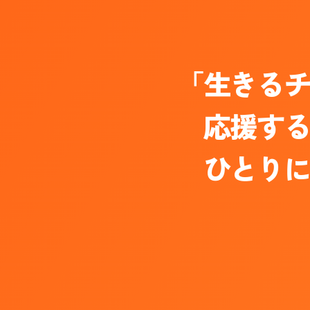
「生きる
応援す
ひとり