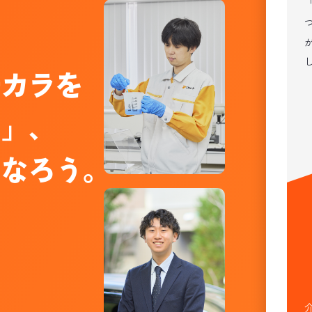
チカラを
る」、
になろう。