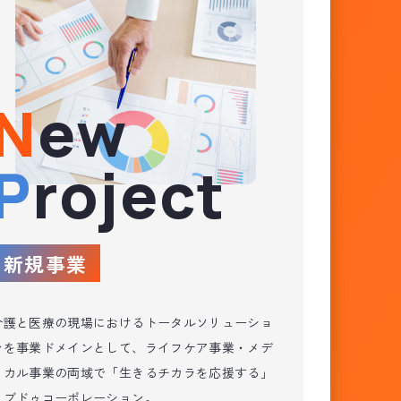
New
Project
新規事業
介護と医療の現場におけるトータルソリューショ
ンを事業ドメインとして、ライフケア事業・メデ
ィカル事業の両域で「生きるチカラを応援する」
リブドゥコーポレーション。