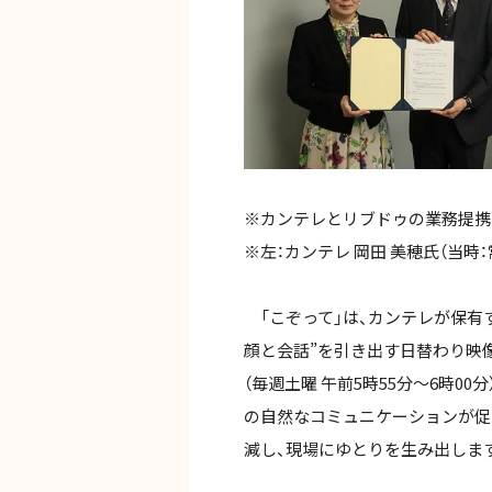
※カンテレとリブドゥの業務提携契約
※左：カンテレ 岡田 美穂氏（当時
「こぞって」は、カンテレが保有
顔と会話”を引き出す日替わり映
（毎週土曜 午前5時55分～6時
の自然なコミュニケーションが促
減し、現場にゆとりを生み出しま