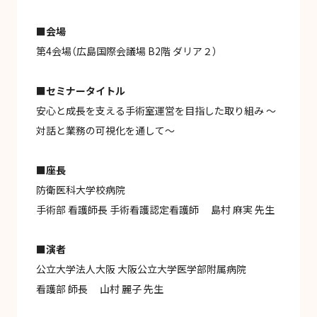
■会場
第4会場（広島国際会議場 B2階 ダリア２）
■セミナータイトル
安心と成長を支える手術室運営を目指した取り組み ～
対話と業務の可視化を通して～
■座長
防衛医科大学校病院
手術部 看護師長 手術看護認定看護師 島村 麻実 先生
■演者
公立大学法人大阪 大阪公立大学医学部附属病院
看護部 師長 山村 麗子 先生