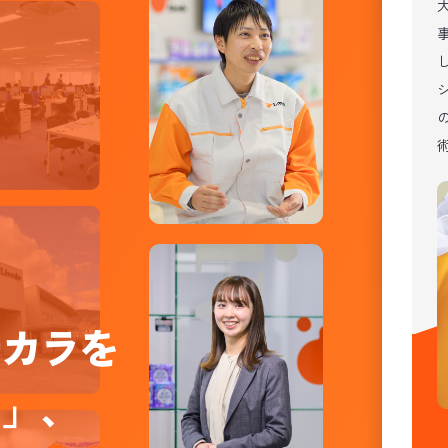
チカラを
る」、