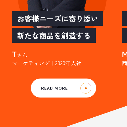
お客様ニーズに寄り添い
新たな商品を創造する
T
さん
マーケティング｜2020年入社
商
READ MORE